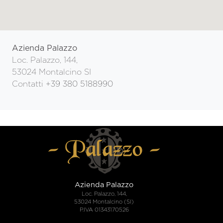
Azienda Palazzo
Loc. Palazzo, 144,
53024 Montalcino SI
Contatti
+39 380 5188990
Azienda Palazzo
Loc. Palazzo, 144,
53024 Montalcino (SI)
P.IVA 01343170526